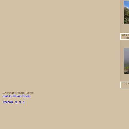
0242
d
229
Copyright Ricard Godia
mail to: Ricard Godia
YoPoW 3.3.1