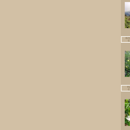
02
C
0
C