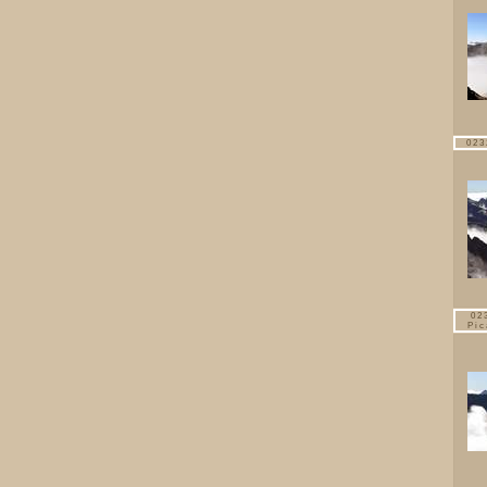
023
02
Pic