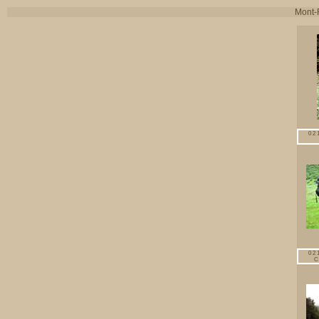
Mont-R
02
02
C