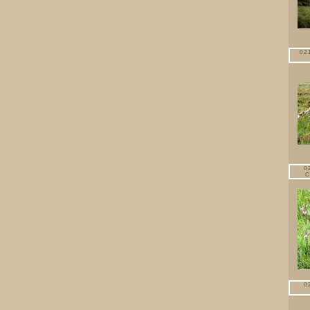
02
0
C
0